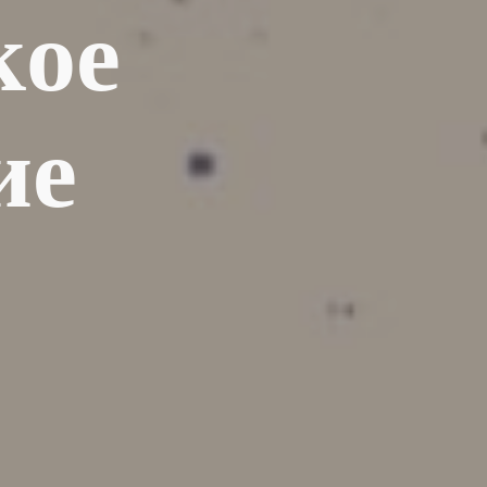
кое
ие