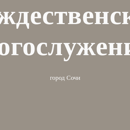
ждественс
огослужен
город Сочи